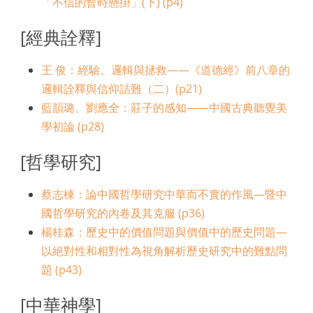
「不信的暫時懸掛」(下) (p4)
[經典詮釋]
王 俊：經驗、邏輯與拯救——《道德經》前八章的
邏輯詮釋與信仰詰難（二）(p21)
藍韻璐、劉應全：莊子的感知——中國古典聽覺美
學初論 (p28)
[哲學研究]
蔡志棟：論中國哲學研究中華而不實的作風—暨中
國哲學研究的內卷及其克服 (p36)
楊桂森：歷史中的價值問題與價值中的歷史問題—
以絕對性和相對性為視角解析歷史研究中的難點問
題 (p43)
[中華神學]