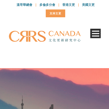
溫哥華總會
|
多倫多分會
|
香港文更
|
美國文更
支持文更