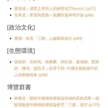
梁燕城：成聖之學與人的神聖化(Theosis ) (p51)
安希孟：希望與受難—莫爾特曼神學評論 (p66)
[政治文化]
喬飛：朱熹「三綱」人倫觀再探討 (p84)
[生態環境]
張祖群、吳秋雨、賴彥麟、張耘溪、盧成鋼、賀婷
婷、陳琦、趙浩天：合理干預─中國生態旅遊中的
人與動物視角 (p90)
博覽群書
林樂昌：開拓中國傳統價值論領域的原創成果—趙
馥潔教授中國傳統價值論研究「三書」述評 (p103)