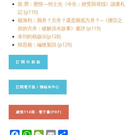
龍 潛：覺悟—何士光《今生：經受與尋找》讀書札
記 (p110)
楊海利：圓舟？方舟？還是圓底方舟？─《挪亞之
前的方舟：破解洪水故事》書評 (p119)
本刊約稿啟示(p128)
韓思藝：編後絮語 (p129)
訂 閱 印 刷 版
訂閱電子版 / 聯絡本中心
總第114期 ‧ 電子書(PDF)
Facebook
WhatsApp
WeChat
Email
Share