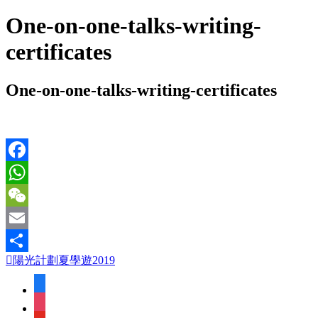
One-on-one-talks-writing-
certificates
One-on-one-talks-writing-certificates
Facebook
WhatsApp
WeChat
Email
陽光計劃夏學遊2019
Share
facebook
instagram