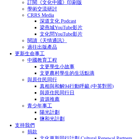
訂閱《文化中國》印刷版
學術交流研討
CRRS Media
深道文化 Podcast
梁燕城YouTube影片
文化問YouTube影片
閱讀《天情通訊》
過往出版產品
更新生命事工
中國教育工程
文更學生小故事
文更農村學生的生活點滴
與原住民同行
真相與和解94行動呼籲 (中英對照)
與原住民同行日
資源推薦
青少年事工
陽光計劃
鹽和光計劃
支持我們
捐款
文化更新同行計劃 Cultural Renewal Partners