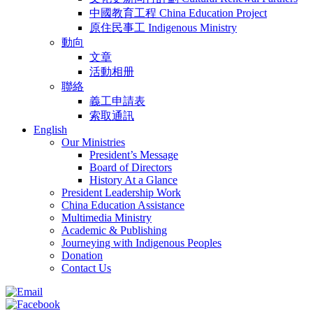
中國教育工程 China Education Project
原住民事工 Indigenous Ministry
動向
文章
活動相册
聯絡
義工申請表
索取通訊
English
Our Ministries
President’s Message
Board of Directors
History At a Glance
President Leadership Work
China Education Assistance
Multimedia Ministry
Academic & Publishing
Journeying with Indigenous Peoples
Donation
Contact Us