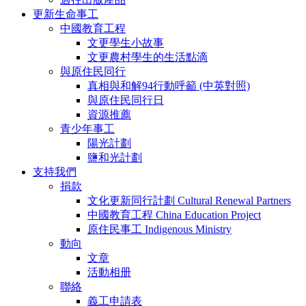
更新生命事工
中國教育工程
文更學生小故事
文更農村學生的生活點滴
與原住民同行
真相與和解94行動呼籲 (中英對照)
與原住民同行日
資源推薦
青少年事工
陽光計劃
鹽和光計劃
支持我們
捐款
文化更新同行計劃 Cultural Renewal Partners
中國教育工程 China Education Project
原住民事工 Indigenous Ministry
動向
文章
活動相册
聯絡
義工申請表