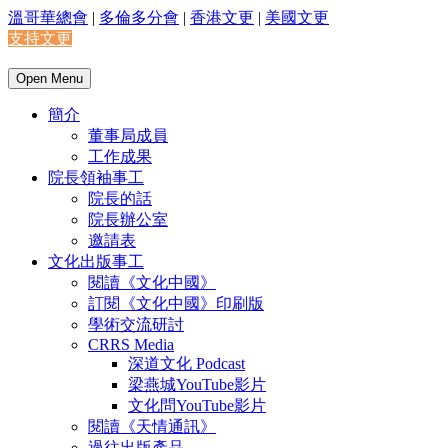
溫哥華總會
|
多倫多分會
|
香港文更
|
美國文更
支持文更
Open Menu
簡介
董事局成員
工作成果
院長領袖事工
院長的話
院長辦公室
邀請表
文化出版事工
閱讀《文化中國》
訂閱《文化中國》印刷版
學術交流研討
CRRS Media
深道文化 Podcast
梁燕城YouTube影片
文化問YouTube影片
閱讀《天情通訊》
過往出版產品