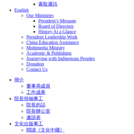
索取通訊
English
Our Ministries
President’s Message
Board of Directors
History At a Glance
President Leadership Work
China Education Assistance
Multimedia Ministry
Academic & Publishing
Journeying with Indigenous Peoples
Donation
Contact Us
簡介
董事局成員
工作成果
院長領袖事工
院長的話
院長辦公室
邀請表
文化出版事工
閱讀《文化中國》