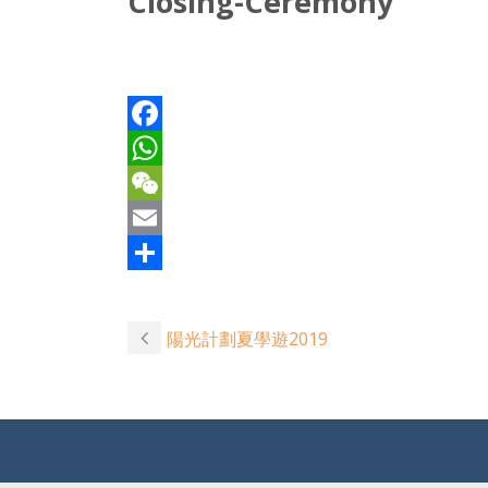
Closing-Ceremony
Facebook
WhatsApp
WeChat
Email
Share
陽光計劃夏學遊2019