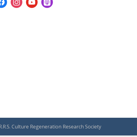
acebook
instagram
youtube
apple-
podcasts
.R.S. Culture Regeneration Research Society