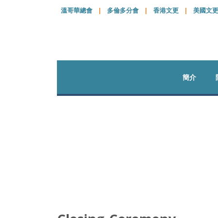
溫哥華總會
|
多倫多分會
|
香港文更
|
美國文
簡介
Closing-Ceremony