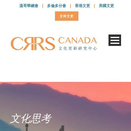
溫哥華總會
|
多倫多分會
|
香港文更
|
美國文更
支持文更
文化思考