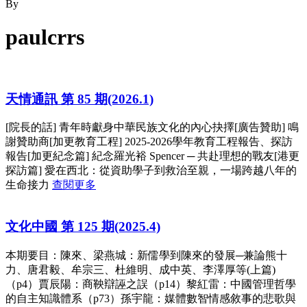
By
paulcrrs
天情通訊 第 85 期(2026.1)
[院長的話] 青年時獻身中華民族文化的內心抉擇[廣告贊助] 鳴
謝贊助商[加更教育工程] 2025-2026學年教育工程報告、探訪
報告[加更紀念篇] 紀念羅光裕 Spencer ─ 共赴理想的戰友[港更
探訪篇] 愛在西北：從資助學子到救治至親，一場跨越八年的
生命接力
查閱更多
文化中國 第 125 期(2025.4)
本期要目：陳來、梁燕城：新儒學到陳來的發展─兼論熊十
力、唐君毅、牟宗三、杜維明、成中英、李澤厚等(上篇)
（p4）賈辰陽：商鞅辯誣之誤（p14）黎紅雷：中國管理哲學
的自主知識體系（p73）孫宇龍：媒體數智情感敘事的悲歌與