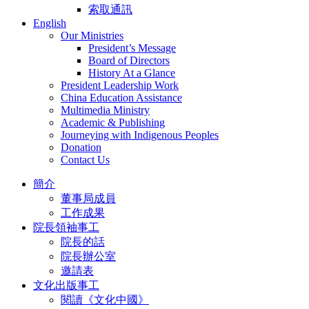
索取通訊
English
Our Ministries
President’s Message
Board of Directors
History At a Glance
President Leadership Work
China Education Assistance
Multimedia Ministry
Academic & Publishing
Journeying with Indigenous Peoples
Donation
Contact Us
簡介
董事局成員
工作成果
院長領袖事工
院長的話
院長辦公室
邀請表
文化出版事工
閱讀《文化中國》