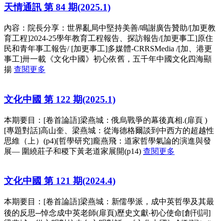
天情通訊 第 84 期(2025.1)
內容：院長分享：世界亂局中堅持美善/鳴謝廣告贊助/[加更教
育工程]2024-25學年教育工程報告、探訪報告/[加更事工]原住
民和青年事工報告/ [加更事工]多媒體-CRRSMedia /[加、港更
事工]卅一載《文化中國》初心依舊，五千年中國文化四海顯
揚
查閱更多
文化中國 第 122 期(2025.1)
本期要目：[卷首論語]梁燕城：俄烏戰爭的幕後真相.(扉頁 )
[專題對話]高山奎、梁燕城：從海德格爾談到中西方的超越性
思維（上）(p4)[哲學研究]龐燕飛：道家哲學氣論的演進與發
展— 圍繞莊子和稷下黃老道家展開(p14)
查閱更多
文化中國 第 121 期(2024.4)
本期要目：[卷首論語]梁燕城：新儒學派，成中英哲學及其最
後的反思─悼念成中英老師(扉頁)歷史文獻‧初心使命[創刊詞]