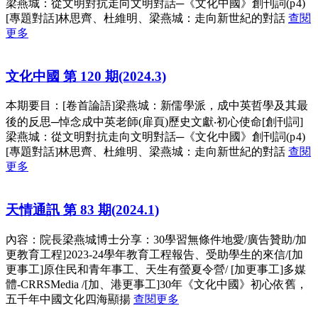
梁燕城：從文明對抗走向文明對話─《文化中國》創刊詞(p 4)
[專題對話]林思齊、杜維明、梁燕城：走向新世紀的對話
查閱
更多
文化中國 第 120 期(2024.3)
本期要目：[卷首論語]梁燕城：新儒學派，成中英哲學及其最
後的反思─悼念成中英老師(扉頁)歷史文獻‧初心使命[創刊詞]
梁燕城：從文明對抗走向文明對話─《文化中國》創刊詞(p 4)
[專題對話]林思齊、杜維明、梁燕城：走向新世紀的對話
查閱
更多
天情通訊 第 83 期(2024.1)
內容：院長梁燕城博士分享：30學習無條件地愛/廣告贊助/加
更教育工程]2023-24學年教育工程報告、受助學生的來信/[加
更事工]原住民和青年事工、天生有螢夏令營/ [加更事工]多媒
體-CRRSMedia /[加、港更事工]30年《文化中國》初心依舊，
五千年中國文化四海顯揚
查閱更多