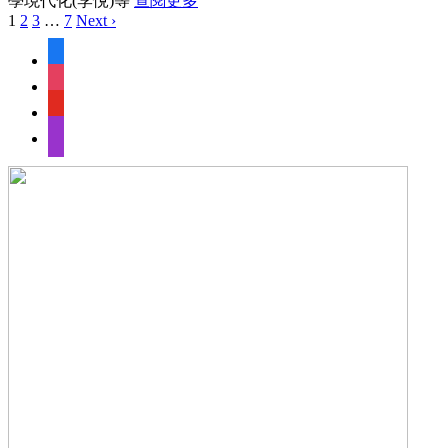
學現代化(李悅)等
查閱更多
1
2
3
…
7
Next ›
facebook
instagram
youtube
apple-
podcasts