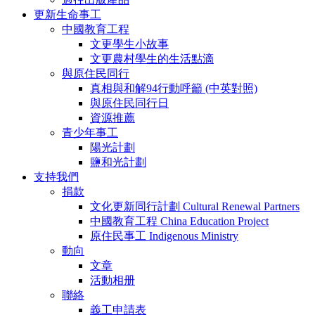
更新生命事工
中國教育工程
文更學生小故事
文更農村學生的生活點滴
與原住民同行
真相與和解94行動呼籲 (中英對照)
與原住民同行日
資源推薦
青少年事工
陽光計劃
鹽和光計劃
支持我們
捐款
文化更新同行計劃 Cultural Renewal Partners
中國教育工程 China Education Project
原住民事工 Indigenous Ministry
動向
文章
活動相册
聯絡
義工申請表