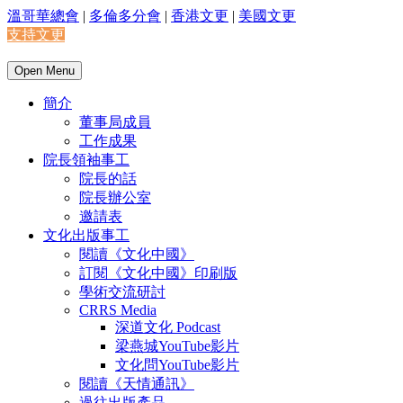
溫哥華總會
|
多倫多分會
|
香港文更
|
美國文更
支持文更
Open Menu
簡介
董事局成員
工作成果
院長領袖事工
院長的話
院長辦公室
邀請表
文化出版事工
閱讀《文化中國》
訂閱《文化中國》印刷版
學術交流研討
CRRS Media
深道文化 Podcast
梁燕城YouTube影片
文化問YouTube影片
閱讀《天情通訊》
過往出版產品