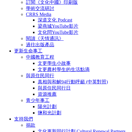
訂閱《文化中國》印刷版
學術交流研討
CRRS Media
深道文化 Podcast
梁燕城YouTube影片
文化問YouTube影片
閱讀《天情通訊》
過往出版產品
更新生命事工
中國教育工程
文更學生小故事
文更農村學生的生活點滴
與原住民同行
真相與和解94行動呼籲 (中英對照)
與原住民同行日
資源推薦
青少年事工
陽光計劃
鹽和光計劃
支持我們
捐款
文化更新同行計劃 Cultural Renewal Partners