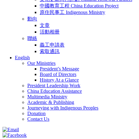
中國教育工程 China Education Project
原住民事工 Indigenous Ministry
動向
文章
活動相册
聯絡
義工申請表
索取通訊
English
Our Ministries
President’s Message
Board of Directors
History At a Glance
President Leadership Work
China Education Assistance
Multimedia Ministry
Academic & Publishing
Journeying with Indigenous Peoples
Donation
Contact Us