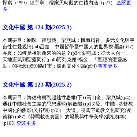
探索（P99）須宇寧：儒家天時觀的仁禮內涵（p21）
查閱更
多
文化中國 第 124 期(2025.3)
本期要目：劉琛、韓思藝、梁燕城：懺悔精神、多元文化與宇
宙性仁愛親情(p4)呂嘉：中國哲學是中國人的世界觀理論(p17)
亦真：如何是祖師西來的的意？(p34)梁燕城：從天人合一、
天地正氣到聖靈同行(p50)阿列克謝·福金：「聖經的聖靈感
動」的概念(p59)黎紅雷：儒商文化引論(p94)
查閱更多
文化中國 第 123 期(2025.2)
本期要目：海德格爾到超越性思維(下) (高山奎、梁燕城)(p4)
通往中國社會主義的思想邏輯(解啟陽) (p13)愛、中國─基督教
中國化的側影(吳梓明) (p55)「大道」視閾下道教文化研究(凌
德祥) (p87)《韓熙載夜宴圖》的場景與中華美學(張祖群等)
(p105)
查閱更多