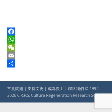
Facebook
WhatsApp
WeChat
Email
Share
常見問題
|
支持文更
|
成為義工
|
聯絡我們
© 1994-
2026 C.R.R.S. Culture Regeneration Research Society