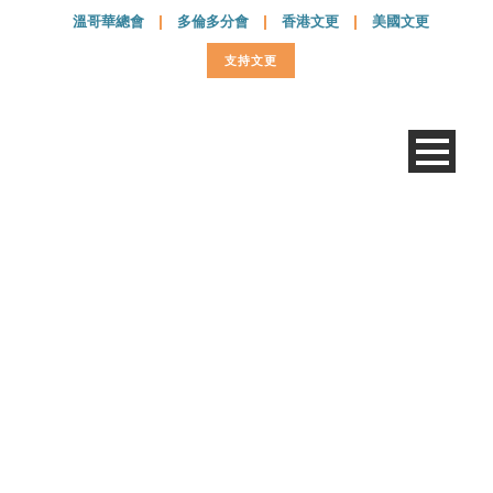
溫哥華總會
|
多倫多分會
|
香港文更
|
美國文更
支持文更
M1-Leadership-03