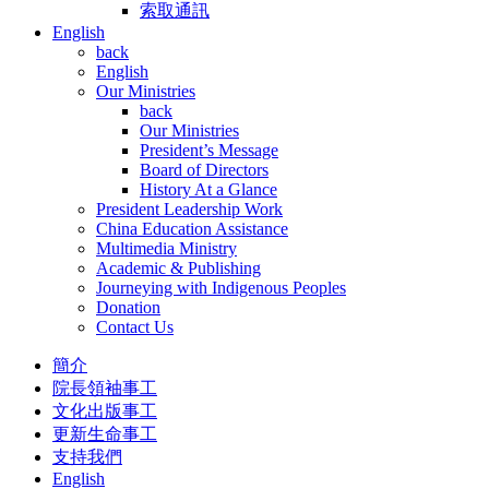
索取通訊
English
back
English
Our Ministries
back
Our Ministries
President’s Message
Board of Directors
History At a Glance
President Leadership Work
China Education Assistance
Multimedia Ministry
Academic & Publishing
Journeying with Indigenous Peoples
Donation
Contact Us
簡介
院長領袖事工
文化出版事工
更新生命事工
支持我們
English