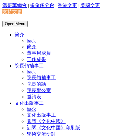
溫哥華總會
|
多倫多分會
|
香港文更
|
美國文更
支持文更
Open Menu
簡介
back
簡介
董事局成員
工作成果
院長領袖事工
back
院長領袖事工
院長的話
院長辦公室
邀請表
文化出版事工
back
文化出版事工
閱讀《文化中國》
訂閱《文化中國》印刷版
學術交流研討