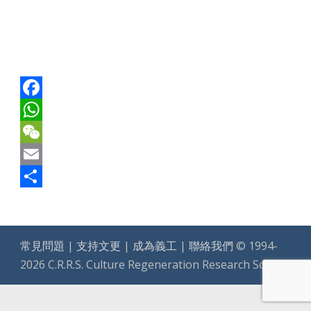
Facebook
WhatsApp
WeChat
Email
Share
常見問題
|
支持文更
|
成為義工
|
聯絡我們
© 1994-
2026 C.R.R.S. Culture Regeneration Research Society