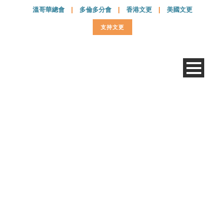
溫哥華總會
|
多倫多分會
|
香港文更
|
美國文更
支持文更
梁燕城博士 院長