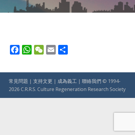
Facebook
WhatsApp
WeChat
Email
Share
常見問題
|
支持文更
|
成為義工
|
聯絡我們
© 1994-
2026 C.R.R.S. Culture Regeneration Research Society