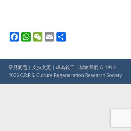
Facebook
WhatsApp
WeChat
Email
Share
常見問題
|
支持文更
|
成為義工
|
聯絡我們
© 1994-
2026 C.R.R.S. Culture Regeneration Research Society