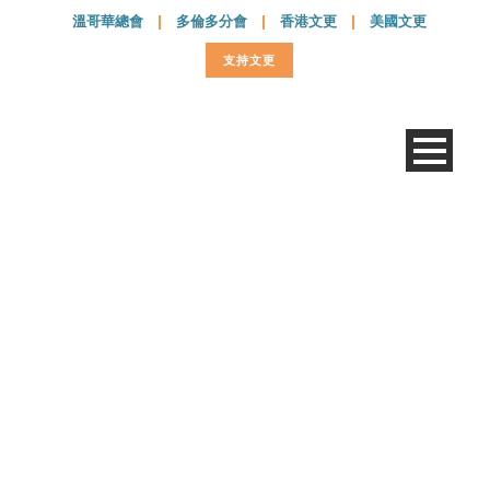
溫哥華總會
|
多倫多分會
|
香港文更
|
美國文更
支持文更
SaltLight