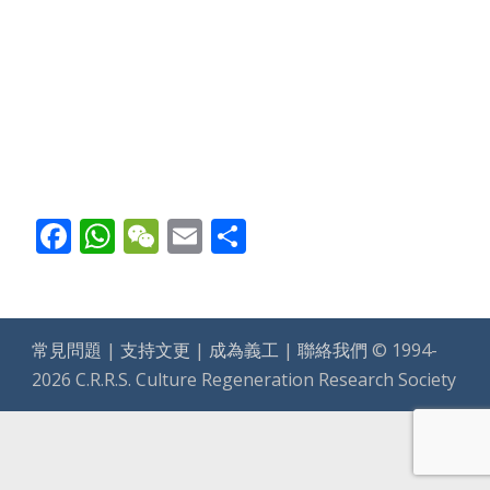
version
Facebook
WhatsApp
WeChat
Email
Share
常見問題
|
支持文更
|
成為義工
|
聯絡我們
© 1994-
2026 C.R.R.S. Culture Regeneration Research Society