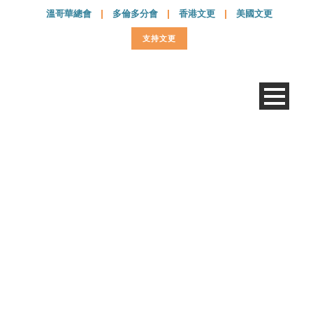
溫哥華總會
|
多倫多分會
|
香港文更
|
美國文更
支持文更
CRRS-2013-pie chart-
combined-final