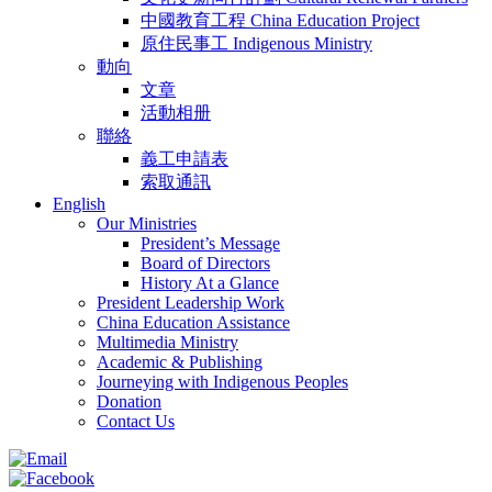
中國教育工程 China Education Project
原住民事工 Indigenous Ministry
動向
文章
活動相册
聯絡
義工申請表
索取通訊
English
Our Ministries
President’s Message
Board of Directors
History At a Glance
President Leadership Work
China Education Assistance
Multimedia Ministry
Academic & Publishing
Journeying with Indigenous Peoples
Donation
Contact Us