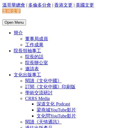
溫哥華總會
|
多倫多分會
|
香港文更
|
美國文更
支持文更
Open Menu
簡介
董事局成員
工作成果
院長領袖事工
院長的話
院長辦公室
邀請表
文化出版事工
閱讀《文化中國》
訂閱《文化中國》印刷版
學術交流研討
CRRS Media
深道文化 Podcast
梁燕城YouTube影片
文化問YouTube影片
閱讀《天情通訊》
過往出版產品