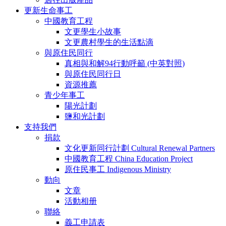
更新生命事工
中國教育工程
文更學生小故事
文更農村學生的生活點滴
與原住民同行
真相與和解94行動呼籲 (中英對照)
與原住民同行日
資源推薦
青少年事工
陽光計劃
鹽和光計劃
支持我們
捐款
文化更新同行計劃 Cultural Renewal Partners
中國教育工程 China Education Project
原住民事工 Indigenous Ministry
動向
文章
活動相册
聯絡
義工申請表