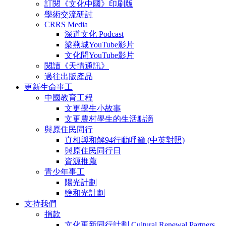
訂閱《文化中國》印刷版
學術交流研討
CRRS Media
深道文化 Podcast
梁燕城YouTube影片
文化問YouTube影片
閱讀《天情通訊》
過往出版產品
更新生命事工
中國教育工程
文更學生小故事
文更農村學生的生活點滴
與原住民同行
真相與和解94行動呼籲 (中英對照)
與原住民同行日
資源推薦
青少年事工
陽光計劃
鹽和光計劃
支持我們
捐款
文化更新同行計劃 Cultural Renewal Partners