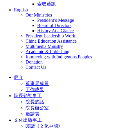
索取通訊
English
Our Ministries
President’s Message
Board of Directors
History At a Glance
President Leadership Work
China Education Assistance
Multimedia Ministry
Academic & Publishing
Journeying with Indigenous Peoples
Donation
Contact Us
簡介
董事局成員
工作成果
院長領袖事工
院長的話
院長辦公室
邀請表
文化出版事工
閱讀《文化中國》