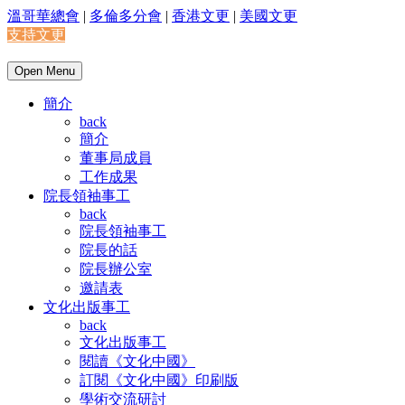
溫哥華總會
|
多倫多分會
|
香港文更
|
美國文更
支持文更
Open Menu
簡介
back
簡介
董事局成員
工作成果
院長領袖事工
back
院長領袖事工
院長的話
院長辦公室
邀請表
文化出版事工
back
文化出版事工
閱讀《文化中國》
訂閱《文化中國》印刷版
學術交流研討