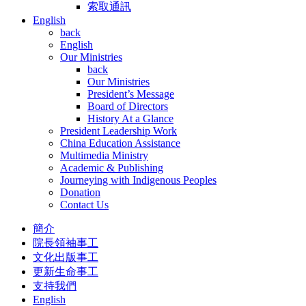
索取通訊
English
back
English
Our Ministries
back
Our Ministries
President’s Message
Board of Directors
History At a Glance
President Leadership Work
China Education Assistance
Multimedia Ministry
Academic & Publishing
Journeying with Indigenous Peoples
Donation
Contact Us
簡介
院長領袖事工
文化出版事工
更新生命事工
支持我們
English