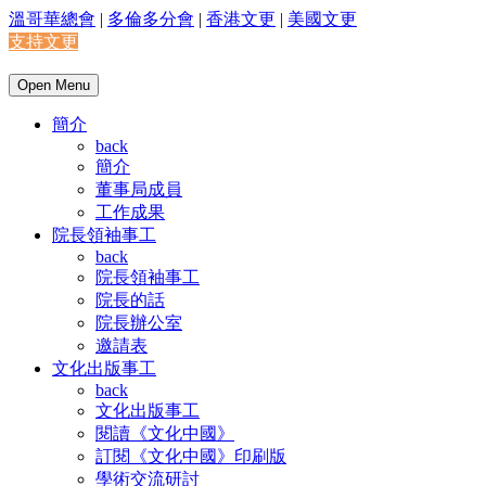
溫哥華總會
|
多倫多分會
|
香港文更
|
美國文更
支持文更
Open Menu
簡介
back
簡介
董事局成員
工作成果
院長領袖事工
back
院長領袖事工
院長的話
院長辦公室
邀請表
文化出版事工
back
文化出版事工
閱讀《文化中國》
訂閱《文化中國》印刷版
學術交流研討