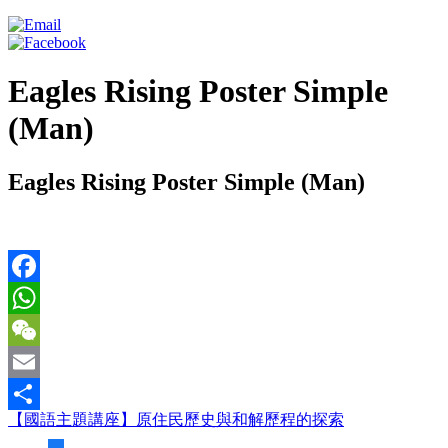
Eagles Rising Poster Simple
(Man)
Eagles Rising Poster Simple (Man)
Facebook
WhatsApp
WeChat
Email
【國語主題講座】原住民歷史與和解歷程的探索
Share