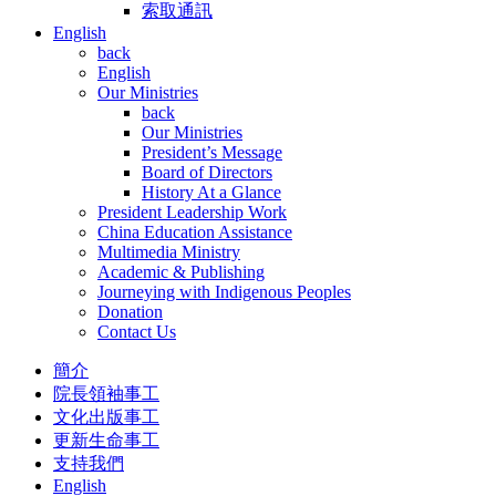
索取通訊
English
back
English
Our Ministries
back
Our Ministries
President’s Message
Board of Directors
History At a Glance
President Leadership Work
China Education Assistance
Multimedia Ministry
Academic & Publishing
Journeying with Indigenous Peoples
Donation
Contact Us
簡介
院長領袖事工
文化出版事工
更新生命事工
支持我們
English