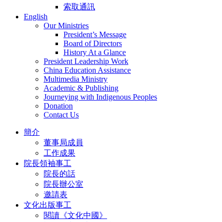
索取通訊
English
Our Ministries
President’s Message
Board of Directors
History At a Glance
President Leadership Work
China Education Assistance
Multimedia Ministry
Academic & Publishing
Journeying with Indigenous Peoples
Donation
Contact Us
簡介
董事局成員
工作成果
院長領袖事工
院長的話
院長辦公室
邀請表
文化出版事工
閱讀《文化中國》