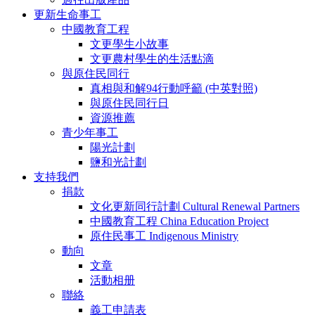
更新生命事工
中國教育工程
文更學生小故事
文更農村學生的生活點滴
與原住民同行
真相與和解94行動呼籲 (中英對照)
與原住民同行日
資源推薦
青少年事工
陽光計劃
鹽和光計劃
支持我們
捐款
文化更新同行計劃 Cultural Renewal Partners
中國教育工程 China Education Project
原住民事工 Indigenous Ministry
動向
文章
活動相册
聯絡
義工申請表