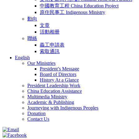
中國教育工程 China Education Project
原住民事工 Indigenous Ministry
動向
文章
活動相册
聯絡
義工申請表
索取通訊
English
Our Ministries
President’s Message
Board of Directors
History At a Glance
President Leadership Work
China Education Assistance
Multimedia Ministry
Academic & Publishing
Journeying with Indigenous Peoples
Donation
Contact Us