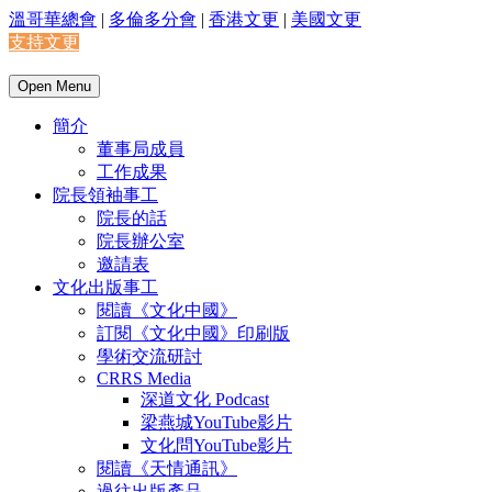
溫哥華總會
|
多倫多分會
|
香港文更
|
美國文更
支持文更
Open Menu
簡介
董事局成員
工作成果
院長領袖事工
院長的話
院長辦公室
邀請表
文化出版事工
閱讀《文化中國》
訂閱《文化中國》印刷版
學術交流研討
CRRS Media
深道文化 Podcast
梁燕城YouTube影片
文化問YouTube影片
閱讀《天情通訊》
過往出版產品