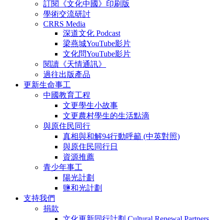
訂閱《文化中國》印刷版
學術交流研討
CRRS Media
深道文化 Podcast
梁燕城YouTube影片
文化問YouTube影片
閱讀《天情通訊》
過往出版產品
更新生命事工
中國教育工程
文更學生小故事
文更農村學生的生活點滴
與原住民同行
真相與和解94行動呼籲 (中英對照)
與原住民同行日
資源推薦
青少年事工
陽光計劃
鹽和光計劃
支持我們
捐款
文化更新同行計劃 Cultural Renewal Partners