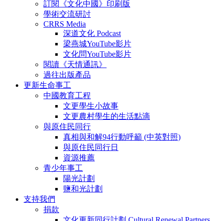
訂閱《文化中國》印刷版
學術交流研討
CRRS Media
深道文化 Podcast
梁燕城YouTube影片
文化問YouTube影片
閱讀《天情通訊》
過往出版產品
更新生命事工
中國教育工程
文更學生小故事
文更農村學生的生活點滴
與原住民同行
真相與和解94行動呼籲 (中英對照)
與原住民同行日
資源推薦
青少年事工
陽光計劃
鹽和光計劃
支持我們
捐款
文化更新同行計劃 Cultural Renewal Partners