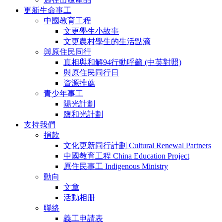
更新生命事工
中國教育工程
文更學生小故事
文更農村學生的生活點滴
與原住民同行
真相與和解94行動呼籲 (中英對照)
與原住民同行日
資源推薦
青少年事工
陽光計劃
鹽和光計劃
支持我們
捐款
文化更新同行計劃 Cultural Renewal Partners
中國教育工程 China Education Project
原住民事工 Indigenous Ministry
動向
文章
活動相册
聯絡
義工申請表