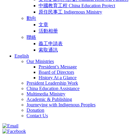
中國教育工程 China Education Project
原住民事工 Indigenous Ministry
動向
文章
活動相册
聯絡
義工申請表
索取通訊
English
Our Ministries
President’s Message
Board of Directors
History At a Glance
President Leadership Work
China Education Assistance
Multimedia Ministry
Academic & Publishing
Journeying with Indigenous Peoples
Donation
Contact Us