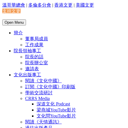
溫哥華總會
|
多倫多分會
|
香港文更
|
美國文更
支持文更
Open Menu
簡介
董事局成員
工作成果
院長領袖事工
院長的話
院長辦公室
邀請表
文化出版事工
閱讀《文化中國》
訂閱《文化中國》印刷版
學術交流研討
CRRS Media
深道文化 Podcast
梁燕城YouTube影片
文化問YouTube影片
閱讀《天情通訊》
過往出版產品