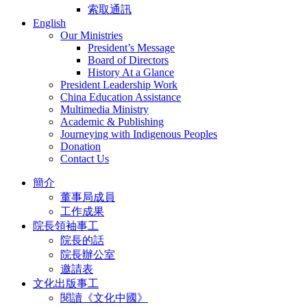
索取通訊
English
Our Ministries
President’s Message
Board of Directors
History At a Glance
President Leadership Work
China Education Assistance
Multimedia Ministry
Academic & Publishing
Journeying with Indigenous Peoples
Donation
Contact Us
簡介
董事局成員
工作成果
院長領袖事工
院長的話
院長辦公室
邀請表
文化出版事工
閱讀《文化中國》