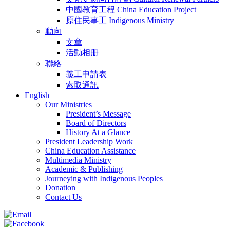
中國教育工程 China Education Project
原住民事工 Indigenous Ministry
動向
文章
活動相册
聯絡
義工申請表
索取通訊
English
Our Ministries
President’s Message
Board of Directors
History At a Glance
President Leadership Work
China Education Assistance
Multimedia Ministry
Academic & Publishing
Journeying with Indigenous Peoples
Donation
Contact Us