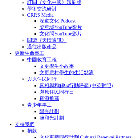
訂閱《文化中國》印刷版
學術交流研討
CRRS Media
深道文化 Podcast
梁燕城YouTube影片
文化問YouTube影片
閱讀《天情通訊》
過往出版產品
更新生命事工
中國教育工程
文更學生小故事
文更農村學生的生活點滴
與原住民同行
真相與和解94行動呼籲 (中英對照)
與原住民同行日
資源推薦
青少年事工
陽光計劃
鹽和光計劃
支持我們
捐款
文化更新同行計劃 Cultural Renewal Partners