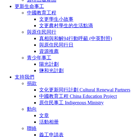
更新生命事工
中國教育工程
文更學生小故事
文更農村學生的生活點滴
與原住民同行
真相與和解94行動呼籲 (中英對照)
與原住民同行日
資源推薦
青少年事工
陽光計劃
鹽和光計劃
支持我們
捐款
文化更新同行計劃 Cultural Renewal Partners
中國教育工程 China Education Project
原住民事工 Indigenous Ministry
動向
文章
活動相册
聯絡
義工申請表