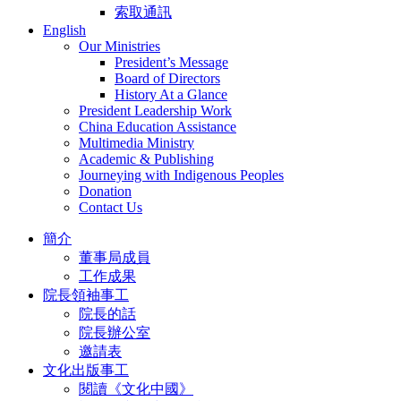
索取通訊
English
Our Ministries
President’s Message
Board of Directors
History At a Glance
President Leadership Work
China Education Assistance
Multimedia Ministry
Academic & Publishing
Journeying with Indigenous Peoples
Donation
Contact Us
簡介
董事局成員
工作成果
院長領袖事工
院長的話
院長辦公室
邀請表
文化出版事工
閱讀《文化中國》