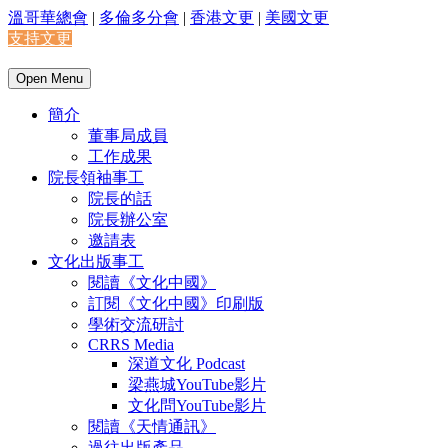
溫哥華總會
|
多倫多分會
|
香港文更
|
美國文更
支持文更
Open Menu
簡介
董事局成員
工作成果
院長領袖事工
院長的話
院長辦公室
邀請表
文化出版事工
閱讀《文化中國》
訂閱《文化中國》印刷版
學術交流研討
CRRS Media
深道文化 Podcast
梁燕城YouTube影片
文化問YouTube影片
閱讀《天情通訊》
過往出版產品