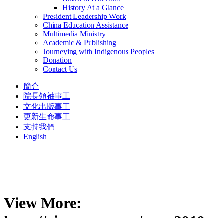
History At a Glance
President Leadership Work
China Education Assistance
Multimedia Ministry
Academic & Publishing
Journeying with Indigenous Peoples
Donation
Contact Us
簡介
院長領袖事工
文化出版事工
更新生命事工
支持我們
English
View More: