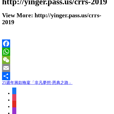
http://yinger.pass.us/crrs-2019
View More: http://yinger.pass.us/crrs-
2019
Facebook
WhatsApp
WeChat
Email
25週年籌款晚宴「非凡夢想·恩典之路」
Share
facebook
instagram
youtube
apple-