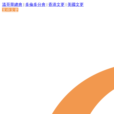
溫哥華總會
|
多倫多分會
|
香港文更
|
美國文更
支持文更