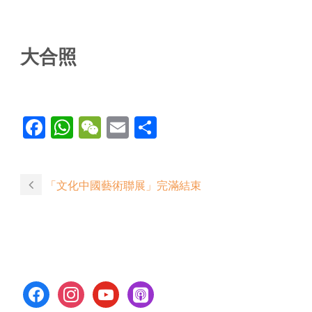
大合照
Facebook
WhatsApp
WeChat
Email
Share
「文化中國藝術聯展」完滿結束
facebook
instagram
youtube
apple-
podcasts