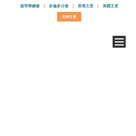
溫哥華總會
|
多倫多分會
|
香港文更
|
美國文更
支持文更
大合照