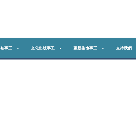
更
領袖事工
文化出版事工
更新生命事工
支持我們
ion Chinese Translation co