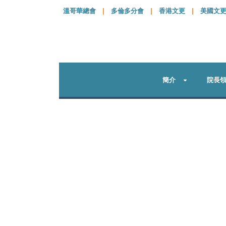
溫哥華總會
|
多倫多分會
|
香港文更
|
美國文
簡介
院長
Final Calls to Act