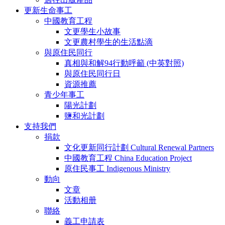
更新生命事工
中國教育工程
文更學生小故事
文更農村學生的生活點滴
與原住民同行
真相與和解94行動呼籲 (中英對照)
與原住民同行日
資源推薦
青少年事工
陽光計劃
鹽和光計劃
支持我們
捐款
文化更新同行計劃 Cultural Renewal Partners
中國教育工程 China Education Project
原住民事工 Indigenous Ministry
動向
文章
活動相册
聯絡
義工申請表