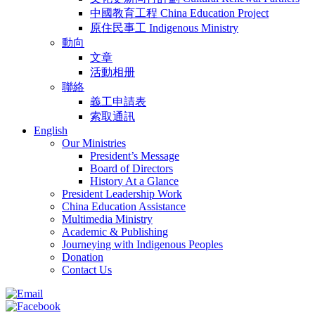
中國教育工程 China Education Project
原住民事工 Indigenous Ministry
動向
文章
活動相册
聯絡
義工申請表
索取通訊
English
Our Ministries
President’s Message
Board of Directors
History At a Glance
President Leadership Work
China Education Assistance
Multimedia Ministry
Academic & Publishing
Journeying with Indigenous Peoples
Donation
Contact Us