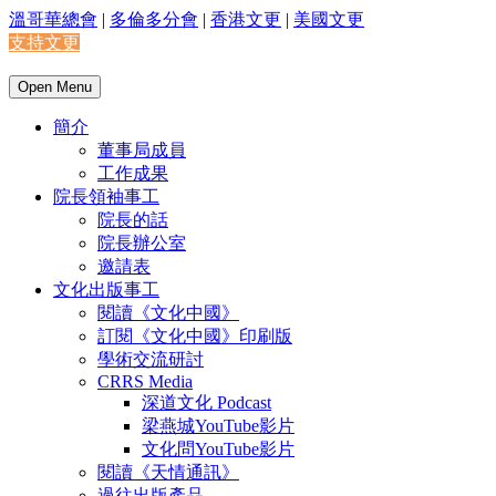
溫哥華總會
|
多倫多分會
|
香港文更
|
美國文更
支持文更
Open Menu
簡介
董事局成員
工作成果
院長領袖事工
院長的話
院長辦公室
邀請表
文化出版事工
閱讀《文化中國》
訂閱《文化中國》印刷版
學術交流研討
CRRS Media
深道文化 Podcast
梁燕城YouTube影片
文化問YouTube影片
閱讀《天情通訊》
過往出版產品