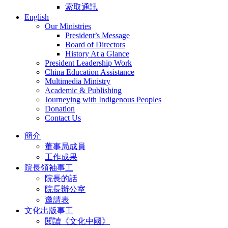
索取通訊
English
Our Ministries
President’s Message
Board of Directors
History At a Glance
President Leadership Work
China Education Assistance
Multimedia Ministry
Academic & Publishing
Journeying with Indigenous Peoples
Donation
Contact Us
簡介
董事局成員
工作成果
院長領袖事工
院長的話
院長辦公室
邀請表
文化出版事工
閱讀《文化中國》