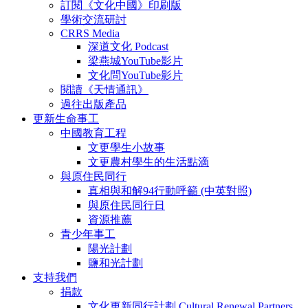
訂閱《文化中國》印刷版
學術交流研討
CRRS Media
深道文化 Podcast
梁燕城YouTube影片
文化問YouTube影片
閱讀《天情通訊》
過往出版產品
更新生命事工
中國教育工程
文更學生小故事
文更農村學生的生活點滴
與原住民同行
真相與和解94行動呼籲 (中英對照)
與原住民同行日
資源推薦
青少年事工
陽光計劃
鹽和光計劃
支持我們
捐款
文化更新同行計劃 Cultural Renewal Partners