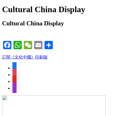
Cultural China Display
Cultural China Display
Facebook
WhatsApp
WeChat
Email
Share
訂閱《文化中國》印刷版
facebook
instagram
youtube
apple-
podcasts