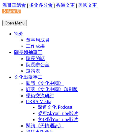
溫哥華總會
|
多倫多分會
|
香港文更
|
美國文更
支持文更
Open Menu
簡介
董事局成員
工作成果
院長領袖事工
院長的話
院長辦公室
邀請表
文化出版事工
閱讀《文化中國》
訂閱《文化中國》印刷版
學術交流研討
CRRS Media
深道文化 Podcast
梁燕城YouTube影片
文化問YouTube影片
閱讀《天情通訊》
過往出版產品