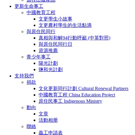
更新生命事工
中國教育工程
文更學生小故事
文更農村學生的生活點滴
與原住民同行
真相與和解94行動呼籲 (中英對照)
與原住民同行日
資源推薦
青少年事工
陽光計劃
鹽和光計劃
支持我們
捐款
文化更新同行計劃 Cultural Renewal Partners
中國教育工程 China Education Project
原住民事工 Indigenous Ministry
動向
文章
活動相册
聯絡
義工申請表