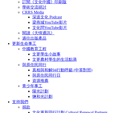
訂閱《文化中國》印刷版
學術交流研討
CRRS Media
深道文化 Podcast
梁燕城YouTube影片
文化問YouTube影片
閱讀《天情通訊》
過往出版產品
更新生命事工
中國教育工程
文更學生小故事
文更農村學生的生活點滴
與原住民同行
真相與和解94行動呼籲 (中英對照)
與原住民同行日
資源推薦
青少年事工
陽光計劃
鹽和光計劃
支持我們
捐款
文化更新同行計劃 Cultural Renewal Partners