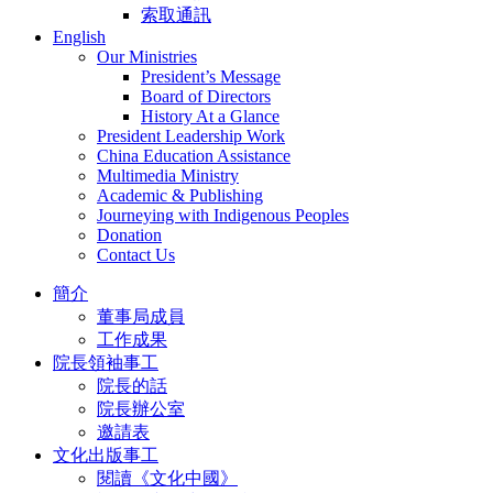
索取通訊
English
Our Ministries
President’s Message
Board of Directors
History At a Glance
President Leadership Work
China Education Assistance
Multimedia Ministry
Academic & Publishing
Journeying with Indigenous Peoples
Donation
Contact Us
簡介
董事局成員
工作成果
院長領袖事工
院長的話
院長辦公室
邀請表
文化出版事工
閱讀《文化中國》