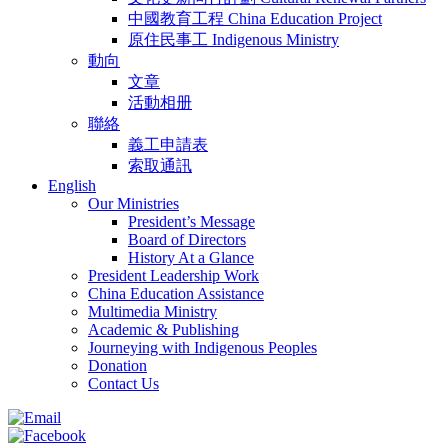
中國教育工程 China Education Project
原住民事工 Indigenous Ministry
動向
文章
活動相册
聯絡
義工申請表
索取通訊
English
Our Ministries
President’s Message
Board of Directors
History At a Glance
President Leadership Work
China Education Assistance
Multimedia Ministry
Academic & Publishing
Journeying with Indigenous Peoples
Donation
Contact Us