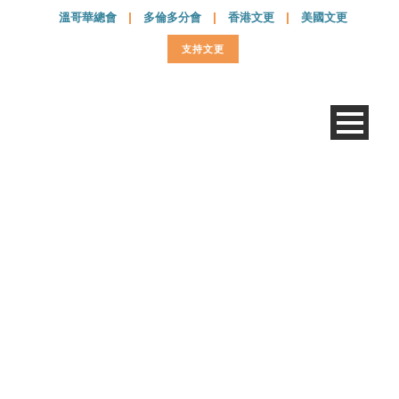
溫哥華總會
|
多倫多分會
|
香港文更
|
美國文更
支持文更