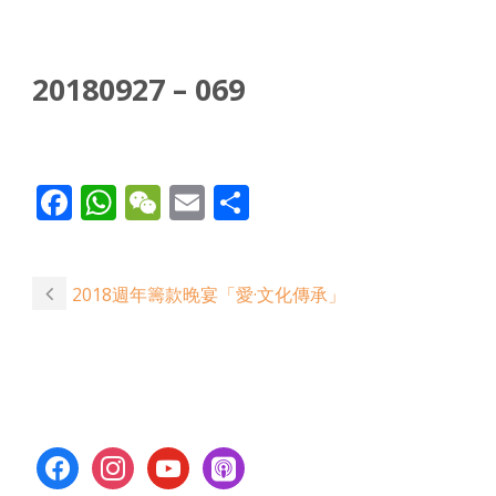
20180927 – 069
Facebook
WhatsApp
WeChat
Email
Share
2018週年籌款晚宴「愛·文化傳承」
facebook
instagram
youtube
apple-
podcasts