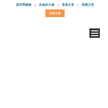
溫哥華總會
|
多倫多分會
|
香港文更
|
美國文更
支持文更
20180927 – 069