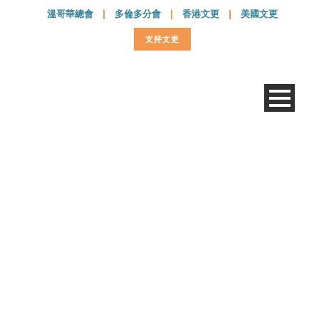
溫哥華總會
|
多倫多分會
|
香港文更
|
美國文更
支持文更
20180927 – 034