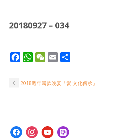
20180927 – 034
Facebook
WhatsApp
WeChat
Email
Share
2018週年籌款晚宴「愛·文化傳承」
facebook
instagram
youtube
apple-
podcasts