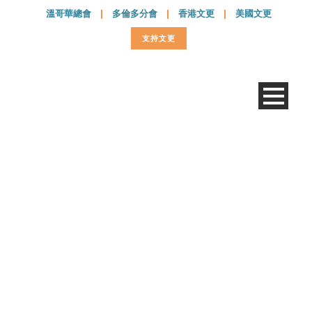
溫哥華總會
|
多倫多分會
|
香港文更
|
美國文更
支持文更
廣西龍州金龍鎮中學