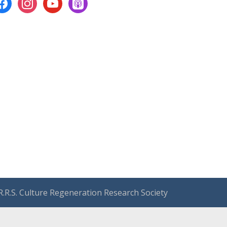
acebook
instagram
youtube
apple-
podcasts
.R.S. Culture Regeneration Research Society