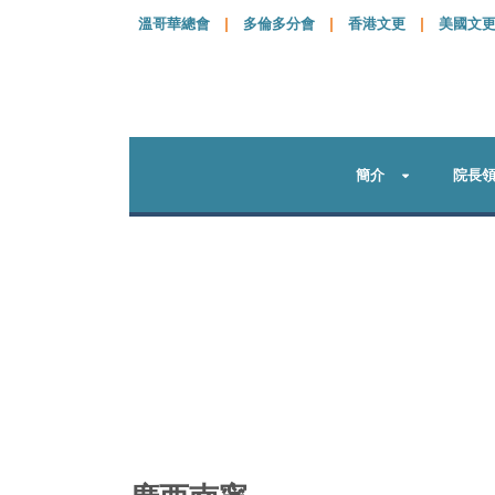
溫哥華總會
|
多倫多分會
|
香港文更
|
美國文
簡介
院長
廣西南寧