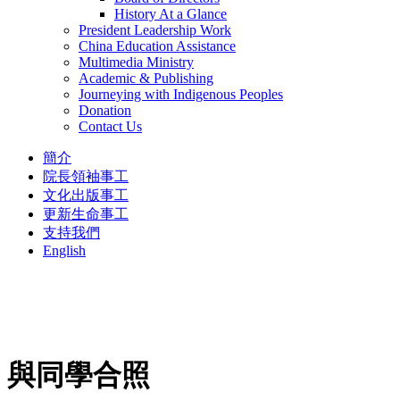
History At a Glance
President Leadership Work
China Education Assistance
Multimedia Ministry
Academic & Publishing
Journeying with Indigenous Peoples
Donation
Contact Us
簡介
院長領袖事工
文化出版事工
更新生命事工
支持我們
English
與同學合照