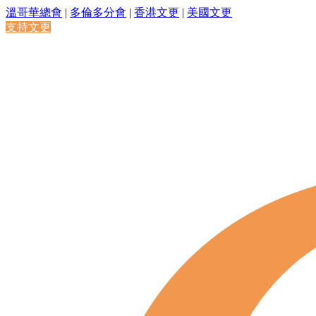
溫哥華總會
|
多倫多分會
|
香港文更
|
美國文更
支持文更