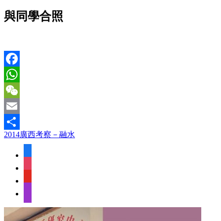
與同學合照
Facebook
WhatsApp
WeChat
Email
2014廣西考察－融水
Share
facebook
instagram
youtube
apple-
podcasts