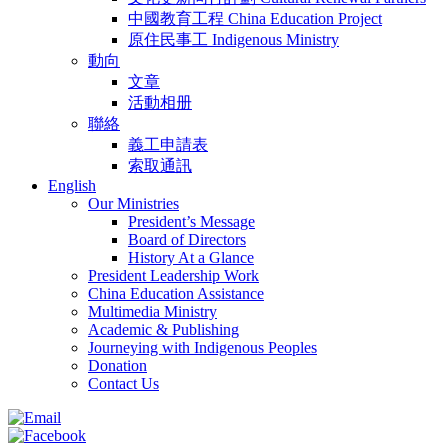
中國教育工程 China Education Project
原住民事工 Indigenous Ministry
動向
文章
活動相册
聯絡
義工申請表
索取通訊
English
Our Ministries
President’s Message
Board of Directors
History At a Glance
President Leadership Work
China Education Assistance
Multimedia Ministry
Academic & Publishing
Journeying with Indigenous Peoples
Donation
Contact Us