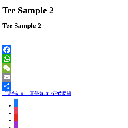
Tee Sample 2
Tee Sample 2
Facebook
WhatsApp
WeChat
Email
「陽光計劃」夏學遊2017正式展開
Share
facebook
instagram
youtube
apple-