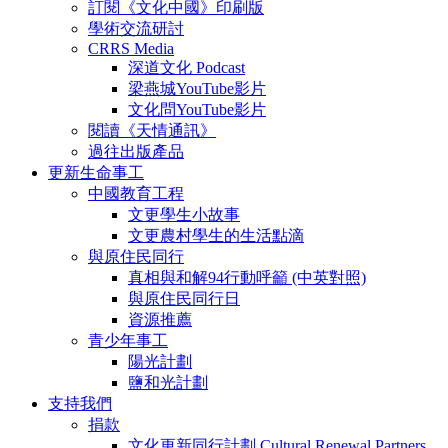
訂閱《文化中國》印刷版
學術交流研討
CRRS Media
深道文化 Podcast
梁燕城YouTube影片
文化問YouTube影片
閱讀《天情通訊》
過往出版產品
更新生命事工
中國教育工程
文更學生小故事
文更農村學生的生活點滴
與原住民同行
真相與和解94行動呼籲 (中英對照)
與原住民同行日
資源推薦
青少年事工
陽光計劃
鹽和光計劃
支持我們
捐款
文化更新同行計劃 Cultural Renewal Partners