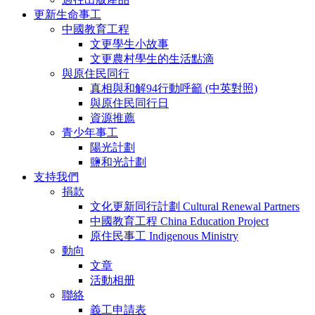
更新生命事工
中國教育工程
文更學生小故事
文更農村學生的生活點滴
與原住民同行
真相與和解94行動呼籲 (中英對照)
與原住民同行日
資源推薦
青少年事工
陽光計劃
鹽和光計劃
支持我們
捐款
文化更新同行計劃 Cultural Renewal Partners
中國教育工程 China Education Project
原住民事工 Indigenous Ministry
動向
文章
活動相册
聯絡
義工申請表