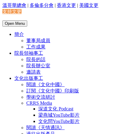
溫哥華總會
|
多倫多分會
|
香港文更
|
美國文更
支持文更
Open Menu
簡介
董事局成員
工作成果
院長領袖事工
院長的話
院長辦公室
邀請表
文化出版事工
閱讀《文化中國》
訂閱《文化中國》印刷版
學術交流研討
CRRS Media
深道文化 Podcast
梁燕城YouTube影片
文化問YouTube影片
閱讀《天情通訊》
過往出版產品