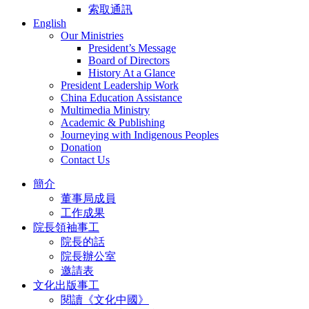
索取通訊
English
Our Ministries
President’s Message
Board of Directors
History At a Glance
President Leadership Work
China Education Assistance
Multimedia Ministry
Academic & Publishing
Journeying with Indigenous Peoples
Donation
Contact Us
簡介
董事局成員
工作成果
院長領袖事工
院長的話
院長辦公室
邀請表
文化出版事工
閱讀《文化中國》