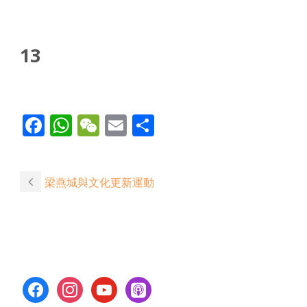
13
Facebook
WhatsApp
WeChat
Email
Share
梁燕城與文化更新運動
facebook
instagram
youtube
apple-
podcasts