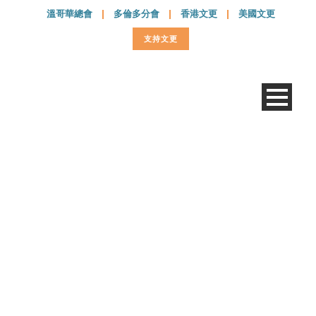
溫哥華總會
|
多倫多分會
|
香港文更
|
美國文更
支持文更
13