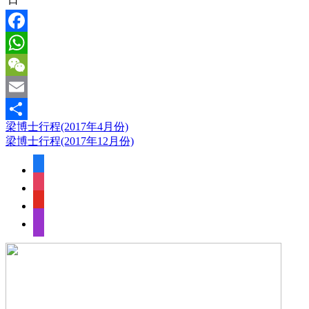
Facebook
WhatsApp
WeChat
Email
梁博士行程(2017年4月份)
Share
梁博士行程(2017年12月份)
facebook
instagram
youtube
apple-
podcasts