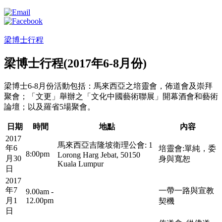
梁博士行程
梁博士行程(2017年6-8月份)
梁博士6-8月份活動包括：馬來西亞之培靈會，佈道會及崇拜
聚會；「文更」舉辦之「文化中國藝術聯展」開幕酒會和藝術
論壇；以及羅省5場聚會。
日期
時間
地點
內容
2017
馬來西亞吉隆坡衛理公會: 1
年6
培靈會:單純，委
8:00pm
Lorong Harg Jebat, 50150
月30
身與寬恕
Kuala Lumpur
日
2017
年7
一帶一路與宣教
9.00am -
月1
12.00pm
契機
日