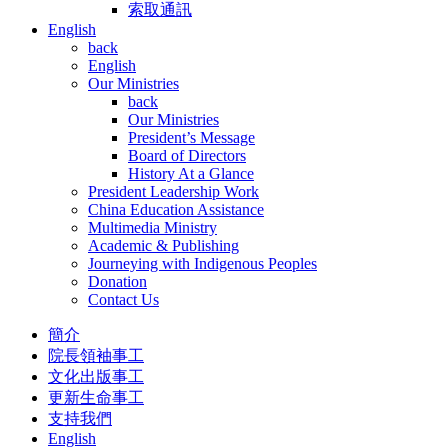
索取通訊
English
back
English
Our Ministries
back
Our Ministries
President’s Message
Board of Directors
History At a Glance
President Leadership Work
China Education Assistance
Multimedia Ministry
Academic & Publishing
Journeying with Indigenous Peoples
Donation
Contact Us
簡介
院長領袖事工
文化出版事工
更新生命事工
支持我們
English