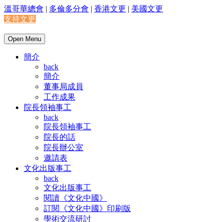
溫哥華總會
|
多倫多分會
|
香港文更
|
美國文更
支持文更
Open Menu
簡介
back
簡介
董事局成員
工作成果
院長領袖事工
back
院長領袖事工
院長的話
院長辦公室
邀請表
文化出版事工
back
文化出版事工
閱讀《文化中國》
訂閱《文化中國》印刷版
學術交流研討