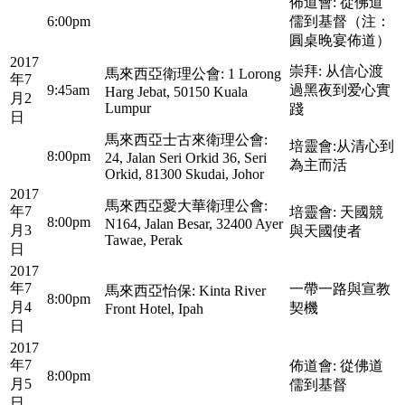
佈道會: 從佛道
6:00pm
儒到基督（注：
圓桌晚宴佈道）
2017
崇拜: 从信心渡
馬來西亞衛理公會: 1 Lorong
年7
9:45am
過黑夜到爱心實
Harg Jebat, 50150 Kuala
月2
Lumpur
踐
日
馬來西亞士古來衛理公會:
培靈會:从清心到
8:00pm
24, Jalan Seri Orkid 36, Seri
為主而活
Orkid, 81300 Skudai, Johor
2017
馬來西亞愛大華衛理公會:
年7
培靈會: 天國競
8:00pm
N164, Jalan Besar, 32400 Ayer
月3
與天國使者
Tawae, Perak
日
2017
年7
一帶一路與宣教
馬來西亞怡保: Kinta River
8:00pm
月4
契機
Front Hotel, Ipah
日
2017
年7
佈道會: 從佛道
8:00pm
月5
儒到基督
日