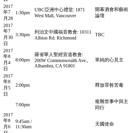
2017
開幕酒會和藝術
UBC亞洲中心禮堂: 1871
年7
1:30pm
West Mall, Vancouver
論壇
月28
2017
年7
列治文中國福音教會: 10311
3:30pm
TBC
月30
Albion Rd. Richmond
日
2017
羅省華人聖經宣道教會:
年8
8:00pm
單純的心見主
200W Commonwealth Ave.,
月4
Alhambra, CA 91801
日
2017
年8
2:00pm
釋放罪咎苦毒
月5
日
複雜世事中與主
7:00pm
同行
2017
年8
9:45am /
天國使命
月6
11:30am
日