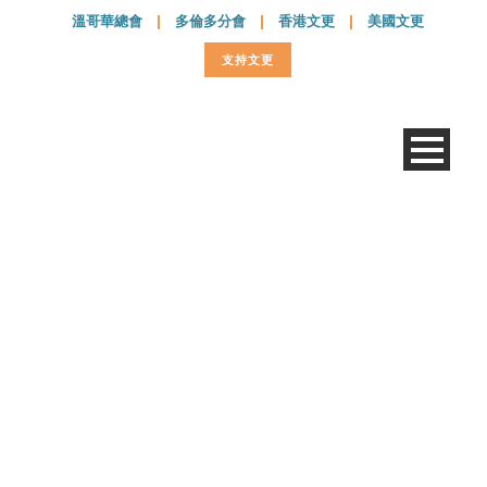
溫哥華總會
|
多倫多分會
|
香港文更
|
美國文更
支持文更
20170406 – 033