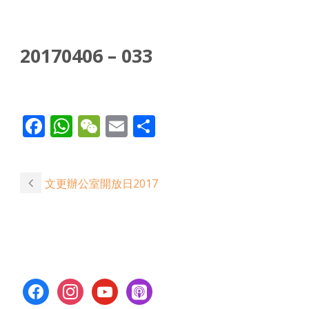
20170406 – 033
Facebook
WhatsApp
WeChat
Email
Share
文更辦公室開放日2017
facebook
instagram
youtube
apple-
podcasts