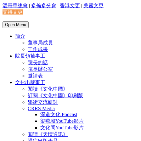
溫哥華總會
|
多倫多分會
|
香港文更
|
美國文更
支持文更
Open Menu
簡介
董事局成員
工作成果
院長領袖事工
院長的話
院長辦公室
邀請表
文化出版事工
閱讀《文化中國》
訂閱《文化中國》印刷版
學術交流研討
CRRS Media
深道文化 Podcast
梁燕城YouTube影片
文化問YouTube影片
閱讀《天情通訊》
過往出版產品