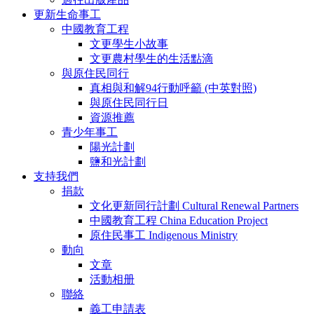
更新生命事工
中國教育工程
文更學生小故事
文更農村學生的生活點滴
與原住民同行
真相與和解94行動呼籲 (中英對照)
與原住民同行日
資源推薦
青少年事工
陽光計劃
鹽和光計劃
支持我們
捐款
文化更新同行計劃 Cultural Renewal Partners
中國教育工程 China Education Project
原住民事工 Indigenous Ministry
動向
文章
活動相册
聯絡
義工申請表