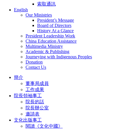
索取通訊
English
Our Ministries
President’s Message
Board of Directors
History At a Glance
President Leadership Work
China Education Assistance
Multimedia Ministry
Academic & Publishing
Journeying with Indigenous Peoples
Donation
Contact Us
簡介
董事局成員
工作成果
院長領袖事工
院長的話
院長辦公室
邀請表
文化出版事工
閱讀《文化中國》