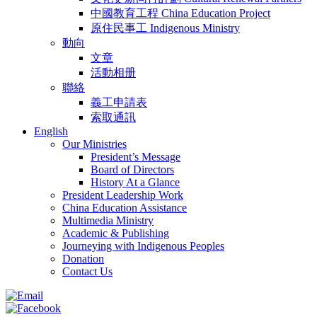
中國教育工程 China Education Project
原住民事工 Indigenous Ministry
動向
文章
活動相册
聯絡
義工申請表
索取通訊
English
Our Ministries
President’s Message
Board of Directors
History At a Glance
President Leadership Work
China Education Assistance
Multimedia Ministry
Academic & Publishing
Journeying with Indigenous Peoples
Donation
Contact Us