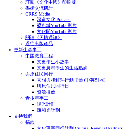
訂閱《文化中國》印刷版
學術交流研討
CRRS Media
深道文化 Podcast
梁燕城YouTube影片
文化問YouTube影片
閱讀《天情通訊》
過往出版產品
更新生命事工
中國教育工程
文更學生小故事
文更農村學生的生活點滴
與原住民同行
真相與和解94行動呼籲 (中英對照)
與原住民同行日
資源推薦
青少年事工
陽光計劃
鹽和光計劃
支持我們
捐款
文化更新同行計劃 Cultural Renewal Partners