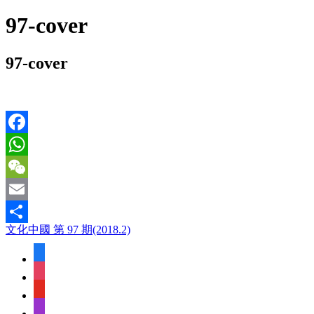
97-cover
97-cover
Facebook
WhatsApp
WeChat
Email
文化中國 第 97 期(2018.2)
Share
facebook
instagram
youtube
apple-