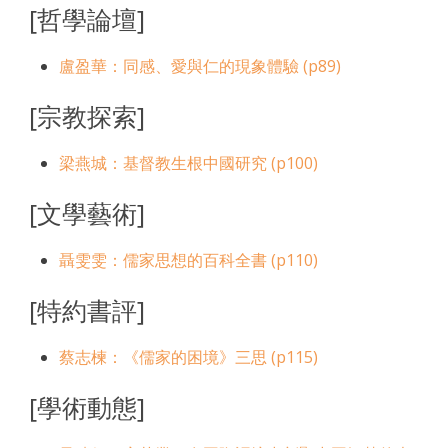
[哲學論壇]
盧盈華：同感、愛與仁的現象體驗 (p89)
[宗教探索]
梁燕城：基督教生根中國研究 (p100)
[文學藝術]
聶雯雯：儒家思想的百科全書 (p110)
[特約書評]
蔡志楝：《儒家的困境》三思 (p115)
[學術動態]