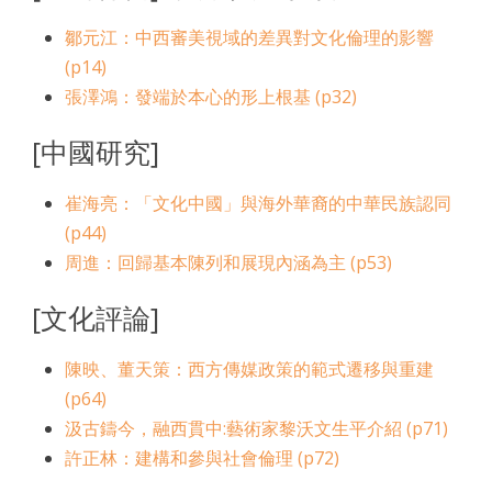
鄒元江：中西審美視域的差異對文化倫理的影響
(p14)
張澤鴻：發端於本心的形上根基 (p32)
[中國研究]
崔海亮：「文化中國」與海外華裔的中華民族認同
(p44)
周進：回歸基本陳列和展現內涵為主 (p53)
[文化評論]
陳映、董天策：西方傳媒政策的範式遷移與重建
(p64)
汲古鑄今，融西貫中:藝術家黎沃文生平介紹 (p71)
許正林：建構和參與社會倫理 (p72)