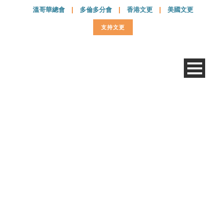
溫哥華總會
|
多倫多分會
|
香港文更
|
美國文更
支持文更