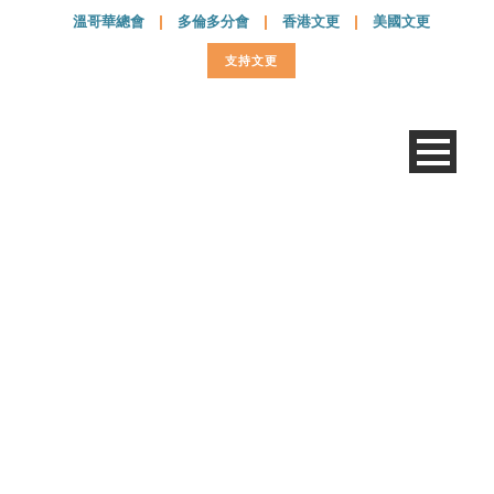
溫哥華總會
|
多倫多分會
|
香港文更
|
美國文更
支持文更