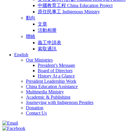
中國教育工程 China Education Project
原住民事工 Indigenous Ministry
動向
文章
活動相册
聯絡
義工申請表
索取通訊
English
Our Ministries
President’s Message
Board of Directors
History At a Glance
President Leadership Work
China Education Assistance
Multimedia Ministry
Academic & Publishing
Journeying with Indigenous Peoples
Donation
Contact Us