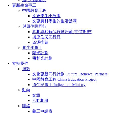
更新生命事工
中國教育工程
文更學生小故事
文更農村學生的生活點滴
與原住民同行
真相與和解94行動呼籲 (中英對照)
與原住民同行日
資源推薦
青少年事工
陽光計劃
鹽和光計劃
支持我們
捐款
文化更新同行計劃 Cultural Renewal Partners
中國教育工程 China Education Project
原住民事工 Indigenous Ministry
動向
文章
活動相册
聯絡
義工申請表