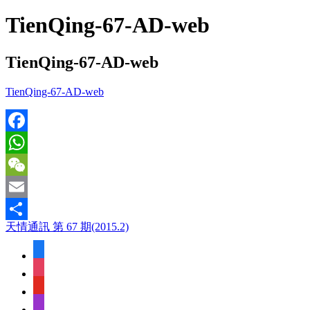
TienQing-67-AD-web
TienQing-67-AD-web
TienQing-67-AD-web
Facebook
WhatsApp
WeChat
Email
天情通訊 第 67 期(2015.2)
Share
facebook
instagram
youtube
apple-