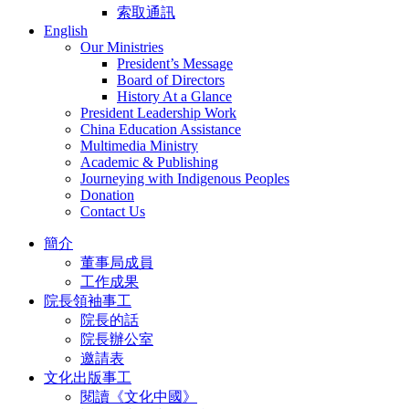
索取通訊
English
Our Ministries
President’s Message
Board of Directors
History At a Glance
President Leadership Work
China Education Assistance
Multimedia Ministry
Academic & Publishing
Journeying with Indigenous Peoples
Donation
Contact Us
簡介
董事局成員
工作成果
院長領袖事工
院長的話
院長辦公室
邀請表
文化出版事工
閱讀《文化中國》