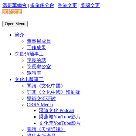
溫哥華總會
|
多倫多分會
|
香港文更
|
美國文更
支持文更
Open Menu
簡介
董事局成員
工作成果
院長領袖事工
院長的話
院長辦公室
邀請表
文化出版事工
閱讀《文化中國》
訂閱《文化中國》印刷版
學術交流研討
CRRS Media
深道文化 Podcast
梁燕城YouTube影片
文化問YouTube影片
閱讀《天情通訊》
過往出版產品