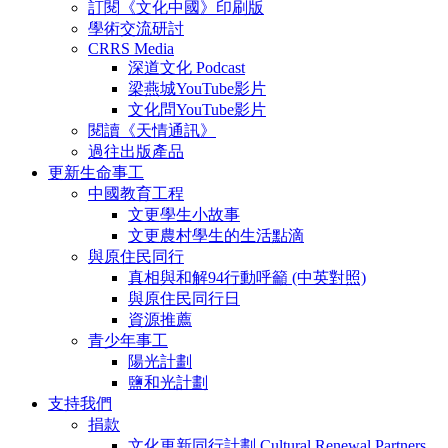
訂閱《文化中國》印刷版
學術交流研討
CRRS Media
深道文化 Podcast
梁燕城YouTube影片
文化問YouTube影片
閱讀《天情通訊》
過往出版產品
更新生命事工
中國教育工程
文更學生小故事
文更農村學生的生活點滴
與原住民同行
真相與和解94行動呼籲 (中英對照)
與原住民同行日
資源推薦
青少年事工
陽光計劃
鹽和光計劃
支持我們
捐款
文化更新同行計劃 Cultural Renewal Partners