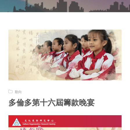
動向
多倫多第十六屆籌款晚宴