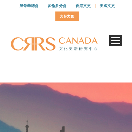
溫哥華總會
|
多倫多分會
|
香港文更
|
美國文更
支持文更