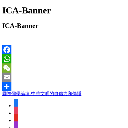
ICA-Banner
ICA-Banner
Facebook
WhatsApp
WeChat
Email
國際儒學論壇-中華文明的自信力和傳播
Share
facebook
instagram
youtube
apple-