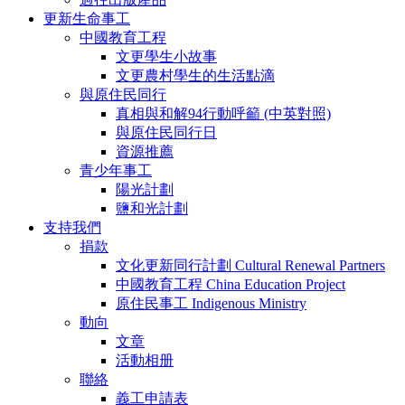
更新生命事工
中國教育工程
文更學生小故事
文更農村學生的生活點滴
與原住民同行
真相與和解94行動呼籲 (中英對照)
與原住民同行日
資源推薦
青少年事工
陽光計劃
鹽和光計劃
支持我們
捐款
文化更新同行計劃 Cultural Renewal Partners
中國教育工程 China Education Project
原住民事工 Indigenous Ministry
動向
文章
活動相册
聯絡
義工申請表