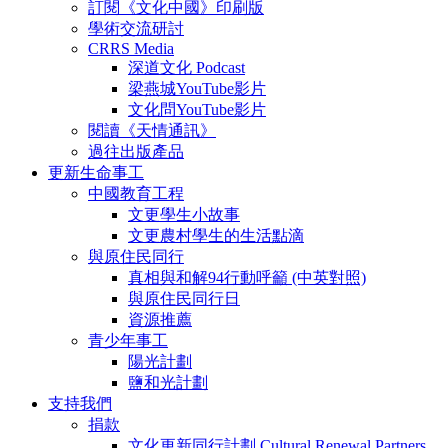
訂閱《文化中國》印刷版
學術交流研討
CRRS Media
深道文化 Podcast
梁燕城YouTube影片
文化問YouTube影片
閱讀《天情通訊》
過往出版產品
更新生命事工
中國教育工程
文更學生小故事
文更農村學生的生活點滴
與原住民同行
真相與和解94行動呼籲 (中英對照)
與原住民同行日
資源推薦
青少年事工
陽光計劃
鹽和光計劃
支持我們
捐款
文化更新同行計劃 Cultural Renewal Partners