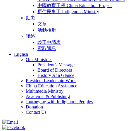
中國教育工程 China Education Project
原住民事工 Indigenous Ministry
動向
文章
活動相册
聯絡
義工申請表
索取通訊
English
Our Ministries
President’s Message
Board of Directors
History At a Glance
President Leadership Work
China Education Assistance
Multimedia Ministry
Academic & Publishing
Journeying with Indigenous Peoples
Donation
Contact Us