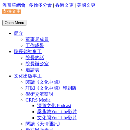
溫哥華總會
|
多倫多分會
|
香港文更
|
美國文更
支持文更
Open Menu
簡介
董事局成員
工作成果
院長領袖事工
院長的話
院長辦公室
邀請表
文化出版事工
閱讀《文化中國》
訂閱《文化中國》印刷版
學術交流研討
CRRS Media
深道文化 Podcast
梁燕城YouTube影片
文化問YouTube影片
閱讀《天情通訊》
過往出版產品