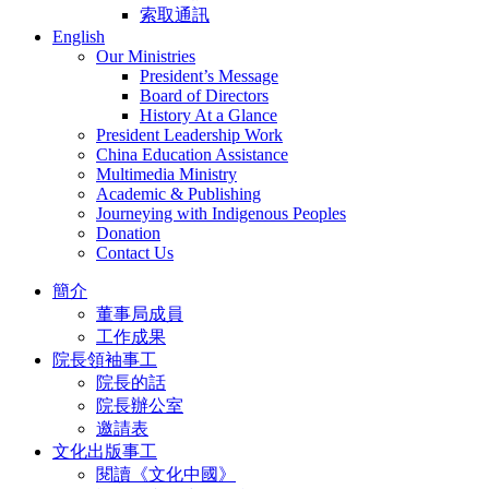
索取通訊
English
Our Ministries
President’s Message
Board of Directors
History At a Glance
President Leadership Work
China Education Assistance
Multimedia Ministry
Academic & Publishing
Journeying with Indigenous Peoples
Donation
Contact Us
簡介
董事局成員
工作成果
院長領袖事工
院長的話
院長辦公室
邀請表
文化出版事工
閱讀《文化中國》