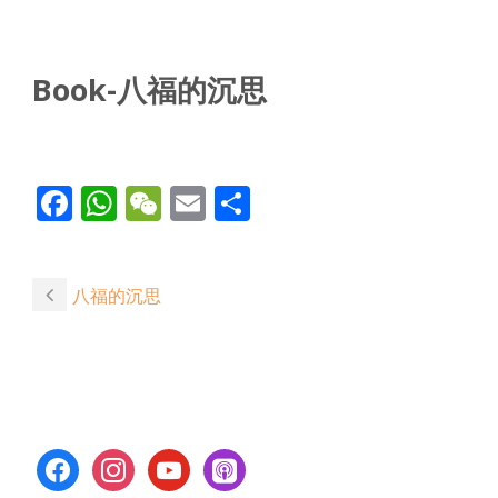
Book-八福的沉思
Facebook
WhatsApp
WeChat
Email
Share
八福的沉思
facebook
instagram
youtube
apple-
podcasts