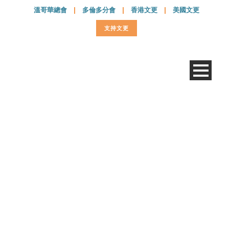
溫哥華總會
|
多倫多分會
|
香港文更
|
美國文更
支持文更
Book-八福的沉思