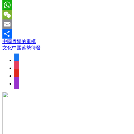
Facebook
WhatsApp
WeChat
Email
中國哲學的重構
Share
文化中國蓄勢待發
facebook
instagram
youtube
apple-
podcasts