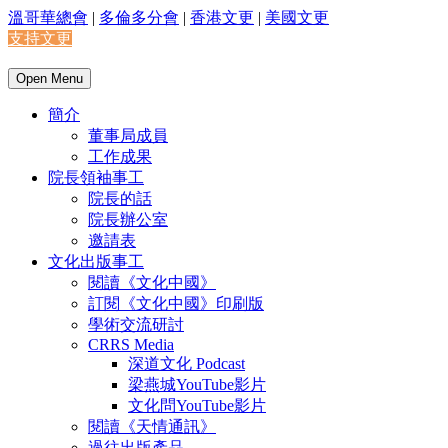
溫哥華總會
|
多倫多分會
|
香港文更
|
美國文更
支持文更
Open Menu
簡介
董事局成員
工作成果
院長領袖事工
院長的話
院長辦公室
邀請表
文化出版事工
閱讀《文化中國》
訂閱《文化中國》印刷版
學術交流研討
CRRS Media
深道文化 Podcast
梁燕城YouTube影片
文化問YouTube影片
閱讀《天情通訊》
過往出版產品