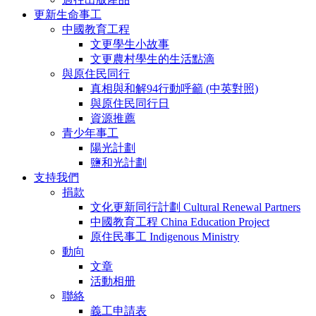
更新生命事工
中國教育工程
文更學生小故事
文更農村學生的生活點滴
與原住民同行
真相與和解94行動呼籲 (中英對照)
與原住民同行日
資源推薦
青少年事工
陽光計劃
鹽和光計劃
支持我們
捐款
文化更新同行計劃 Cultural Renewal Partners
中國教育工程 China Education Project
原住民事工 Indigenous Ministry
動向
文章
活動相册
聯絡
義工申請表