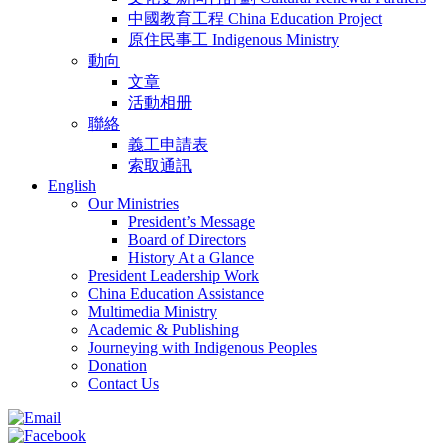
中國教育工程 China Education Project
原住民事工 Indigenous Ministry
動向
文章
活動相册
聯絡
義工申請表
索取通訊
English
Our Ministries
President’s Message
Board of Directors
History At a Glance
President Leadership Work
China Education Assistance
Multimedia Ministry
Academic & Publishing
Journeying with Indigenous Peoples
Donation
Contact Us