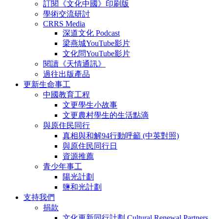
訂閱《文化中國》印刷版
學術交流研討
CRRS Media
深道文化 Podcast
梁燕城YouTube影片
文化問YouTube影片
閱讀《天情通訊》
過往出版產品
更新生命事工
中國教育工程
文更學生小故事
文更農村學生的生活點滴
與原住民同行
真相與和解94行動呼籲 (中英對照)
與原住民同行日
資源推薦
青少年事工
陽光計劃
鹽和光計劃
支持我們
捐款
文化更新同行計劃 Cultural Renewal Partners