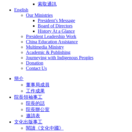
索取通訊
English
Our Ministries
President’s Message
Board of Directors
History At a Glance
President Leadership Work
China Education Assistance
Multimedia Ministry
Academic & Publishing
Journeying with Indigenous Peoples
Donation
Contact Us
簡介
董事局成員
工作成果
院長領袖事工
院長的話
院長辦公室
邀請表
文化出版事工
閱讀《文化中國》