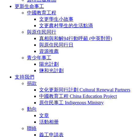
更新生命事工
中國教育工程
文更學生小故事
文更農村學生的生活點滴
與原住民同行
真相與和解94行動呼籲 (中英對照)
與原住民同行日
資源推薦
青少年事工
陽光計劃
鹽和光計劃
支持我們
捐款
文化更新同行計劃 Cultural Renewal Partners
中國教育工程 China Education Project
原住民事工 Indigenous Ministry
動向
文章
活動相册
聯絡
義工申請表