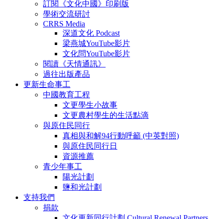
訂閱《文化中國》印刷版
學術交流研討
CRRS Media
深道文化 Podcast
梁燕城YouTube影片
文化問YouTube影片
閱讀《天情通訊》
過往出版產品
更新生命事工
中國教育工程
文更學生小故事
文更農村學生的生活點滴
與原住民同行
真相與和解94行動呼籲 (中英對照)
與原住民同行日
資源推薦
青少年事工
陽光計劃
鹽和光計劃
支持我們
捐款
文化更新同行計劃 Cultural Renewal Partners