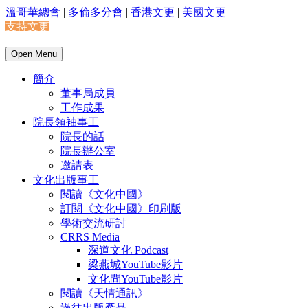
溫哥華總會
|
多倫多分會
|
香港文更
|
美國文更
支持文更
Open Menu
簡介
董事局成員
工作成果
院長領袖事工
院長的話
院長辦公室
邀請表
文化出版事工
閱讀《文化中國》
訂閱《文化中國》印刷版
學術交流研討
CRRS Media
深道文化 Podcast
梁燕城YouTube影片
文化問YouTube影片
閱讀《天情通訊》
過往出版產品