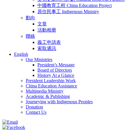
中國教育工程 China Education Project
原住民事工 Indigenous Ministry
動向
文章
活動相册
聯絡
義工申請表
索取通訊
English
Our Ministries
President’s Message
Board of Directors
History At a Glance
President Leadership Work
China Education Assistance
Multimedia Ministry
Academic & Publishing
Journeying with Indigenous Peoples
Donation
Contact Us