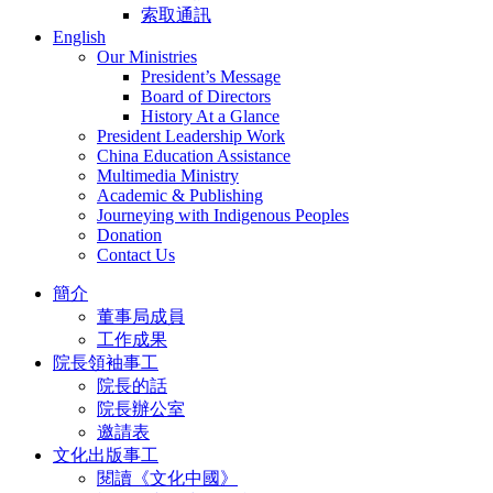
索取通訊
English
Our Ministries
President’s Message
Board of Directors
History At a Glance
President Leadership Work
China Education Assistance
Multimedia Ministry
Academic & Publishing
Journeying with Indigenous Peoples
Donation
Contact Us
簡介
董事局成員
工作成果
院長領袖事工
院長的話
院長辦公室
邀請表
文化出版事工
閱讀《文化中國》