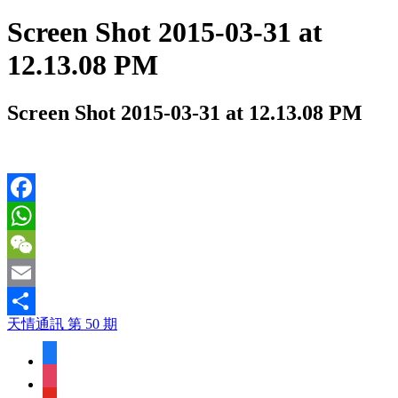
Screen Shot 2015-03-31 at
12.13.08 PM
Screen Shot 2015-03-31 at 12.13.08 PM
Facebook
WhatsApp
WeChat
Email
天情通訊 第 50 期
Share
facebook
instagram