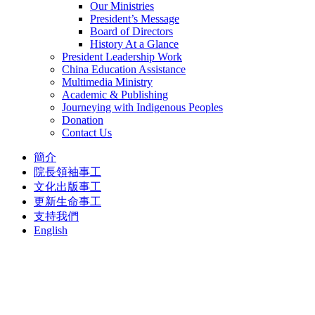
Our Ministries
President’s Message
Board of Directors
History At a Glance
President Leadership Work
China Education Assistance
Multimedia Ministry
Academic & Publishing
Journeying with Indigenous Peoples
Donation
Contact Us
簡介
院長領袖事工
文化出版事工
更新生命事工
支持我們
English