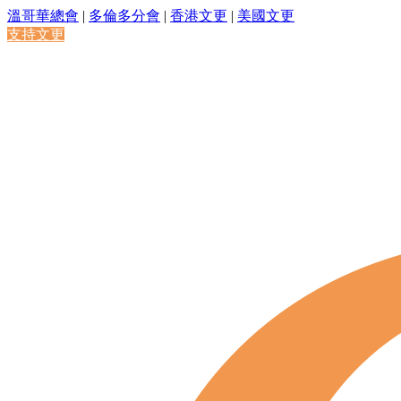
溫哥華總會
|
多倫多分會
|
香港文更
|
美國文更
支持文更