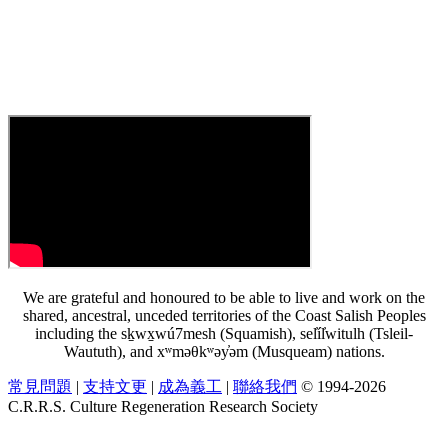
We are grateful and honoured to be able to live and work on the
shared, ancestral, unceded territories of the Coast Salish Peoples
including the sḵwx̱wú7mesh (Squamish), sel̓íl̓witulh (Tsleil-
Waututh), and xʷməθkʷəy̓əm (Musqueam) nations.
常見問題
|
支持文更
|
成為義工
|
聯絡我們
© 1994-2026
C.R.R.S. Culture Regeneration Research Society