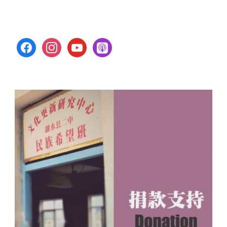
facebook
instagram
youtube
apple-
podcasts