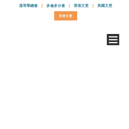
溫哥華總會
|
多倫多分會
|
香港文更
|
美國文更
支持文更
TienQing-66-p8-9