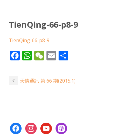
TienQing-66-p8-9
TienQing-66-p8-9
Facebook
WhatsApp
WeChat
Email
Share
天情通訊 第 66 期(2015.1)
facebook
instagram
youtube
apple-
podcasts