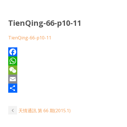
TienQing-66-p10-11
TienQing-66-p10-11
Facebook
WhatsApp
WeChat
Email
Share
天情通訊 第 66 期(2015.1)