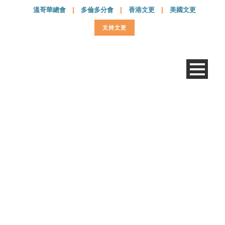
溫哥華總會
|
多倫多分會
|
香港文更
|
美國文更
支持文更
TienQing-66-p10-11