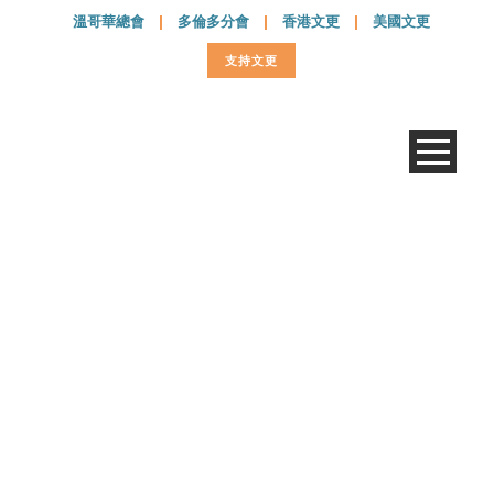
溫哥華總會
|
多倫多分會
|
香港文更
|
美國文更
支持文更
Screen Shot 2015-03-
31 at 12.23.26 PM