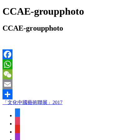
CCAE-groupphoto
CCAE-groupphoto
Facebook
WhatsApp
WeChat
Email
「文化中國藝術聯展」2017
Share
facebook
instagram
youtube
apple-