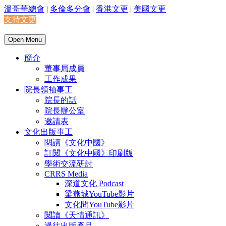
溫哥華總會
|
多倫多分會
|
香港文更
|
美國文更
支持文更
Open Menu
簡介
董事局成員
工作成果
院長領袖事工
院長的話
院長辦公室
邀請表
文化出版事工
閱讀《文化中國》
訂閱《文化中國》印刷版
學術交流研討
CRRS Media
深道文化 Podcast
梁燕城YouTube影片
文化問YouTube影片
閱讀《天情通訊》
過往出版產品