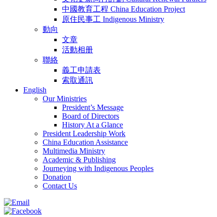
中國教育工程 China Education Project
原住民事工 Indigenous Ministry
動向
文章
活動相册
聯絡
義工申請表
索取通訊
English
Our Ministries
President’s Message
Board of Directors
History At a Glance
President Leadership Work
China Education Assistance
Multimedia Ministry
Academic & Publishing
Journeying with Indigenous Peoples
Donation
Contact Us