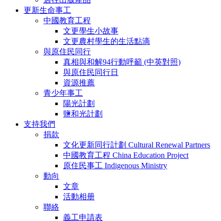
更新生命事工
中國教育工程
文更學生小故事
文更農村學生的生活點滴
與原住民同行
真相與和解94行動呼籲 (中英對照)
與原住民同行日
資源推薦
青少年事工
陽光計劃
鹽和光計劃
支持我們
捐款
文化更新同行計劃 Cultural Renewal Partners
中國教育工程 China Education Project
原住民事工 Indigenous Ministry
動向
文章
活動相册
聯絡
義工申請表