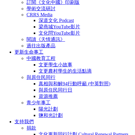
訂閱《文化中國》印刷版
學術交流研討
CRRS Media
深道文化 Podcast
梁燕城YouTube影片
文化問YouTube影片
閱讀《天情通訊》
過往出版產品
更新生命事工
中國教育工程
文更學生小故事
文更農村學生的生活點滴
與原住民同行
真相與和解94行動呼籲 (中英對照)
與原住民同行日
資源推薦
青少年事工
陽光計劃
鹽和光計劃
支持我們
捐款
文化更新同行計劃 Cultural Renewal Partners