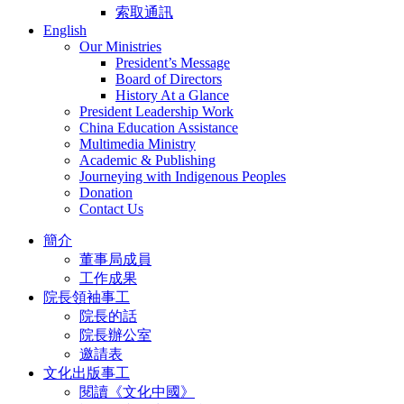
索取通訊
English
Our Ministries
President’s Message
Board of Directors
History At a Glance
President Leadership Work
China Education Assistance
Multimedia Ministry
Academic & Publishing
Journeying with Indigenous Peoples
Donation
Contact Us
簡介
董事局成員
工作成果
院長領袖事工
院長的話
院長辦公室
邀請表
文化出版事工
閱讀《文化中國》